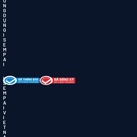
Ứ
N
G
D
Ụ
N
G
I
S
E
M
P
A
I
I
S
E
M
P
A
I
V
I
E
T
N
A