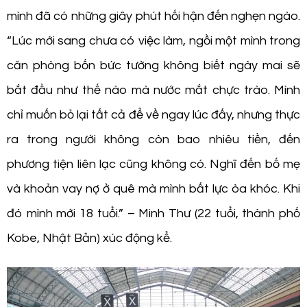
mình đã có những giây phút hối hận đến nghẹn ngào.
“Lúc mới sang chưa có việc làm, ngồi một mình trong
căn phòng bốn bức tường không biết ngày mai sẽ
bắt đầu như thế nào mà nước mắt chực trào. Mình
chỉ muốn bỏ lại tất cả để về ngay lúc đấy, nhưng thực
ra trong người không còn bao nhiêu tiền, đến
phương tiện liên lạc cũng không có. Nghĩ đến bố mẹ
và khoản vay nợ ở quê mà mình bất lực òa khóc. Khi
đó mình mới 18 tuổi.” – Minh Thư (22 tuổi, thành phố
Kobe, Nhật Bản) xúc động kể.