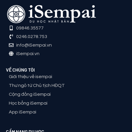
09846.35577
0246.0278.753
info@iSempai.vn
iSempai.vn
VỀ CHÚNG TÔI
Giới thiệu về isempai
Thư ngỏ từ Chủ tịch HĐQT
Cộng đồng iSempai
Học bổng iSempai
App iSempai
CẨM NANG DU HỌC