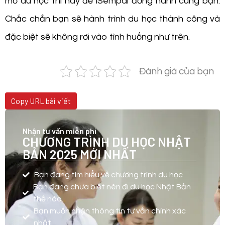
mơ du học thì hãy để iSempai đồng hành cùng bạn.
Chắc chắn bạn sẽ hành trình du học thành công và
đặc biệt sẽ không rơi vào tình huống như trên.
Đánh giá của bạn
Copy URL bài viết
Nhận tư vấn miễn phí
CHƯƠNG TRÌNH DU HỌC NHẬT
BẢN 2025 MỚI NHẤT
Bạn đang tìm hiểu về chương trình du học
Bạn đang chưa biết nên đi du học Nhật Bản
thế nào
Bạn muốn nhận thông tin tư vấn chính xác
nhất