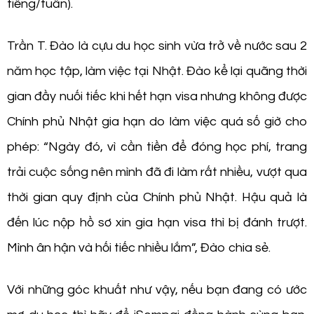
tiếng/tuần).
Trần T. Đào là cựu du học sinh vừa trở về nước sau 2
năm học tập, làm việc tại Nhật. Đào kể lại quãng thời
gian đầy nuối tiếc khi hết hạn visa nhưng không được
Chính phủ Nhật gia hạn do làm việc quá số giờ cho
phép: “Ngày đó, vì cần tiền để đóng học phí, trang
trải cuộc sống nên mình đã đi làm rất nhiều, vượt qua
thời gian quy định của Chính phủ Nhật. Hậu quả là
đến lúc nộp hồ sơ xin gia hạn visa thì bị đánh trượt.
Mình ân hận và hối tiếc nhiều lắm”, Đào chia sẻ.
Với những góc khuất như vậy, nếu bạn đang có ước