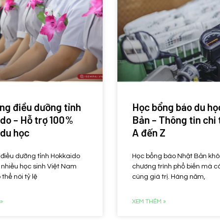
ng điều dưỡng tỉnh
Học bổng báo du họ
do – Hỗ trợ 100%
Bản – Thông tin chi t
 du học
A đến Z
điều dưỡng tỉnh Hokkaido
Học bổng báo Nhật Bản khôn
 nhiều học sinh Việt Nam
chương trình phổ biến mà c
 thể nói tỷ lệ
cùng giá trị. Hàng năm,
»
XEM THÊM »