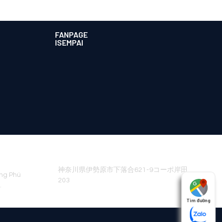
FANPAGE
ISEMPAI
NHẬT BẢN
神奈川県伊勢原市下落合621-9コーポ岸田
ờng Phú
203
.
Tìm đường