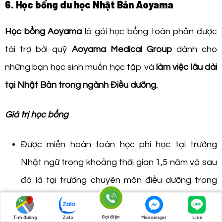
6. Học bổng du học Nhật Bản Aoyama
Học bổng Aoyama
là gói học bổng toàn phần được
tài trợ bởi quỹ
Aoyama Medical Group
dành cho
những bạn học sinh muốn học tập và
làm việc lâu dài
tại Nhật Bản trong ngành Điều dưỡng.
Giá trị học bổng
Được miễn hoàn toàn học phí học tại trường
Nhật ngữ trong khoảng thời gian 1,5 năm và sau
đó là tại trường chuyên môn điều dưỡng trong
khoảng 3 năm.
Được giới thiệu làm thêm ngay tại các trung tâm
Gọi điện
Tìm đường
Zalo
Messenger
Line