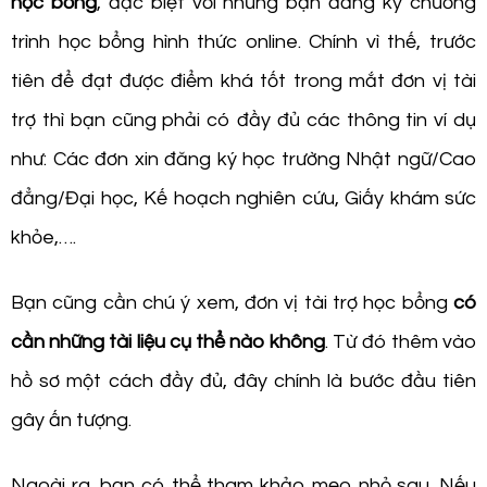
học bổng
, đặc biệt với những bạn đăng ký chương
trình học bổng hình thức online. Chính vì thế, trước
tiên để đạt được điểm khá tốt trong mắt đơn vị tài
trợ thì bạn cũng phải có đầy đủ các thông tin ví dụ
như: Các đơn xin đăng ký học trường Nhật ngữ/Cao
đẳng/Đại học, Kế hoạch nghiên cứu, Giấy khám sức
khỏe,….
Bạn cũng cần chú ý xem, đơn vị tài trợ học bổng
có
cần những tài liệu cụ thể nào không
. Từ đó thêm vào
hồ sơ một cách đầy đủ, đây chính là bước đầu tiên
gây ấn tượng.
Ngoài ra, bạn có thể tham khảo mẹo nhỏ sau. Nếu