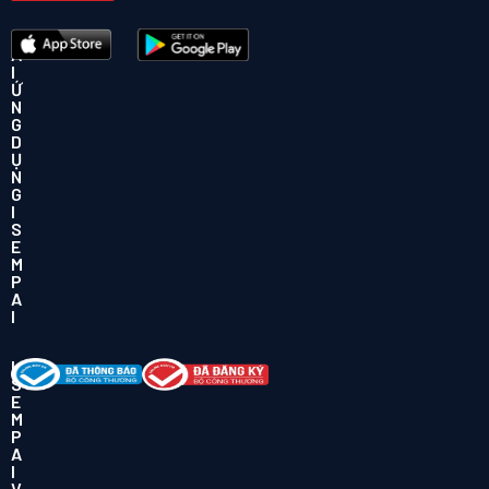
T
Ả
I
Ứ
N
G
D
Ụ
N
G
I
S
E
M
P
A
I
I
S
E
M
P
A
I
V