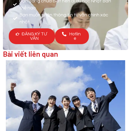
Bạn đang chưa biết nên đi du học Nhật Bản
thế nào
Bạn muốn nhận thông tin tư vấn chính xác
nhất
ĐĂNG KÝ TƯ
Hotlin
VẤN
e
Bài viết liên quan