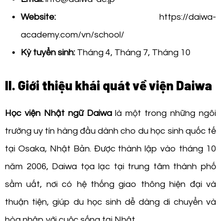
Website:
https://daiwa-
academy.com/vn/school/
Kỳ tuyển sinh:
Tháng 4, Tháng 7, Tháng 10
II. Giới thiệu khái quát về viện Daiwa
Học viện Nhật ngữ Daiwa
là một trong những ngôi
trường uy tín hàng đầu dành cho du học sinh quốc tế
tại Osaka, Nhật Bản. Được thành lập vào tháng 10
năm 2006, Daiwa tọa lạc tại trung tâm thành phố
sầm uất, nơi có hệ thống giao thông hiện đại và
thuận tiện, giúp du học sinh dễ dàng di chuyển và
hòa nhập với cuộc sống tại Nhật.