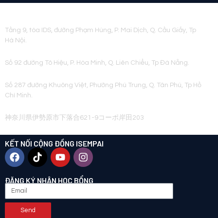
HÀ NỘI
Tầng 9, tòa IDS, đường Phạm Hùng, P. Mai Dịch, Q. Cầu Giấy, Tp
Hà Nội.
ĐÀ NẴNG
Số 92 đường Tô Hiệu, P. Hòa Minh, Q. Liên Chiểu, Tp Đà Nẵng.
HỒ CHÍ MINH
Số 287 đường Khuông Việt, Phường Phú Trung, Q. Tân Phú, Tp Hồ
Chí Minh.
NHẬT BẢN
神奈川県伊勢原市下落合621-9コーポ岸田203
KẾT NỐI CỘNG ĐỒNG ISEMPAI
ĐĂNG KÝ NHẬN HỌC BỔNG
Send