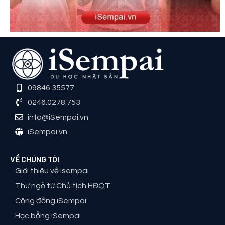
09846.35577
0246.0278.753
info@iSempai.vn
iSempai.vn
VỀ CHÚNG TÔI
Giới thiệu về isempai
Thư ngỏ từ Chủ tịch HĐQT
Cộng đồng iSempai
Học bổng iSempai