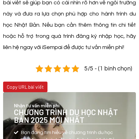
bài viết sẽ giúp bạn có cái nhìn rõ hơn về ngôi trường
này và đưa ra lựa chọn phù hợp cho hành trình du
học Nhật Bản. Nếu bạn cần thêm thông tin chi tiết
hoặc hỗ trợ trong quá trình đăng ký nhập học, hãy
liên hệ ngay với iSempai để được tư vấn miễn phí!
5/5 - (1 bình chọn)
Copy URL bài viết
Nhận tư vấn miễn phí
CHƯƠNG TRÌNH DU HỌC NHẬT
BẢN 2025 MỚI NHẤT
Bạn đang tìm hiểu về chương trình du học