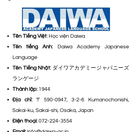
Tên Tiếng Việt:
Học viện Daiwa
Tên tiếng Anh:
Daiwa Academy Japanese
Language
Tên Tiếng Nhật:
ダイワアカデミージャパニーズ
ランゲージ
Thành lập:
1944
Địa chỉ:
〒590-0947, 3-2-6 Kumanochonishi,
Sakai-ku, Sakai-shi, Osaka, Japan
Điện thoại:
072-224-3554
Email:
info@daiwa-ac.jp