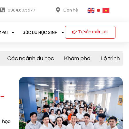
0984.63.5577
Liên hệ
MPAI
GÓC DU HỌC SINH
Tư vấn miễn phí
Các ngành du học
Khám phá
Lộ trình
 –
u học