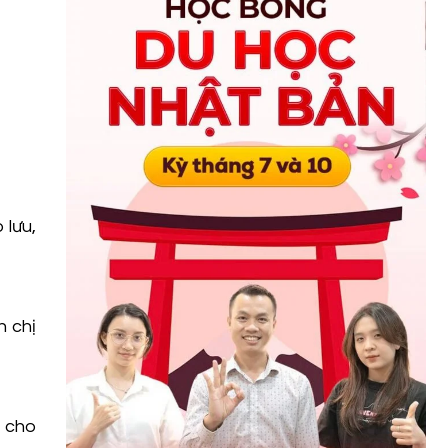
 lưu,
h chị
t cho