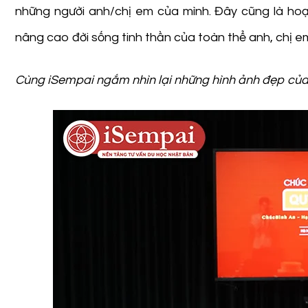
những người anh/chị em của mình. Đây cũng là ho
nâng cao đời sống tinh thần của toàn thể anh, chị e
Cùng iSempai ngắm nhìn lại những hình ảnh đẹp của 