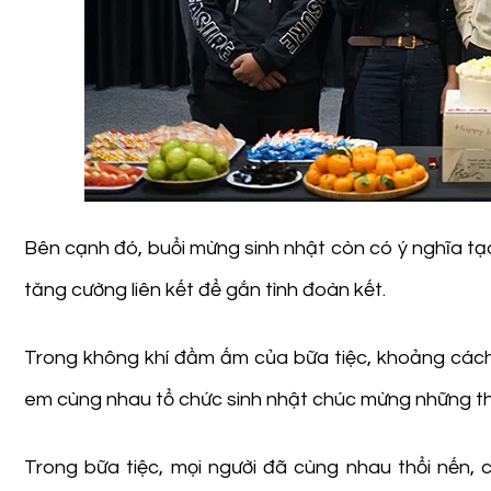
Bên cạnh đó, buổi mừng sinh nhật còn có ý nghĩa tạ
tăng cường liên kết để gắn tình đoàn kết.
Trong không khí đầm ấm của bữa tiệc, khoảng cách 
em cùng nhau tổ chức sinh nhật chúc mừng những thà
Trong bữa tiệc, mọi người đã cùng nhau thổi nến, 