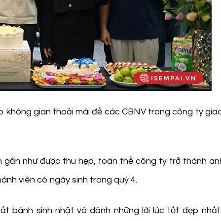
o không gian thoải mái để các CBNV trong công ty giao
gần như được thu hẹp, toàn thể công ty trở thành an
nh viên có ngày sinh trong quý 4.
cắt bánh sinh nhật và dành những lời lúc tốt đẹp nhấ