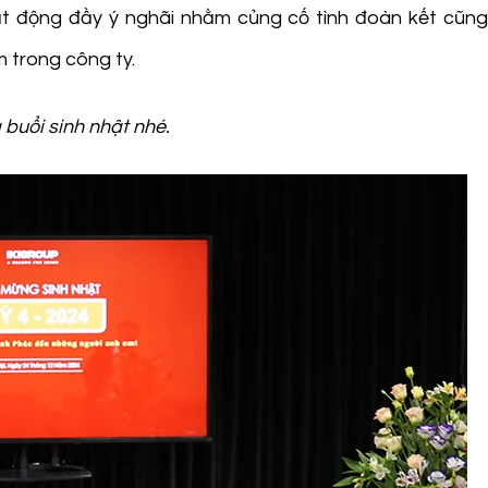
ạt động đầy ý nghãi nhằm củng cố tình đoàn kết cũn
m trong công ty.
buổi sinh nhật nhé.