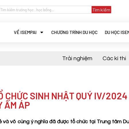
Tìm kiếm
VỀ ISEMPAI
CHƯƠNG TRÌNH DU HỌC
DU HỌC ISE
Trải nghiệm
Các kì thi
Ổ CHỨC SINH NHẬT QUÝ IV/2024
Y ẤM ÁP
vẻ và vô cùng ý nghĩa đã được tổ chức tại Trung tâm D