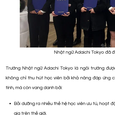
Nhật ngữ Adaichi Tokyo đã đà
Trường Nhật ngữ Adachi Tokyo là ngôi trường được
không chỉ thu hút học viên bởi khả năng đáp ứng 
tính, mà còn vang danh bởi:
Bồi dưỡng ra nhiều thế hệ học viên ưu tú, hoạt 
gia trên thế giới.