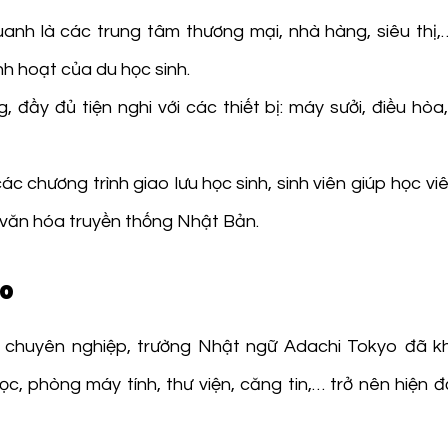
anh là các trung tâm thương mại, nhà hàng, siêu thị,
nh hoạt của du học sinh.
đầy đủ tiện nghi với các thiết bị: máy sưởi, điều hòa, 
 chương trình giao lưu học sinh, sinh viên giúp học vi
 văn hóa truyền thống Nhật Bản.
yo
 chuyên nghiệp, trường Nhật ngữ Adachi Tokyo đã k
 phòng máy tính, thư viện, căng tin,… trở nên hiện đ