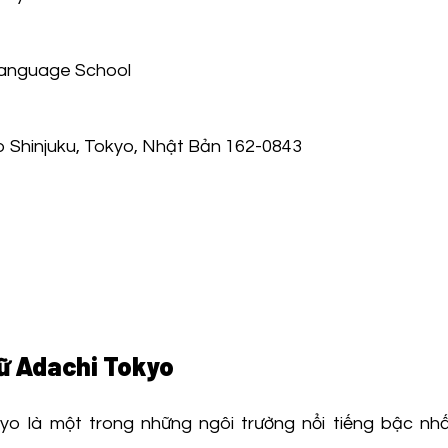
anguage School
o Shinjuku, Tokyo, Nhật Bản 162-0843
gữ Adachi Tokyo
yo là một trong những ngôi trường nổi tiếng bậc nh