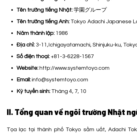
Tên trường tiếng Nhật:
学園グループ
Tên trường tiếng Anh:
Tokyo Adachi Japanese L
Năm thành lập:
1986
Địa chỉ:
3-11,Ichigayatamachi, Shinjuku-ku, Toky
Số điện thoại:
+81-3-6228-1567
Website:
http://www.systemtoyo.com
Email:
info@systemtoyo.com
Kỳ tuyển sinh:
Tháng 4, 7, 10
II. Tổng quan về ngôi trường Nhật n
Tọa lạc tại thành phố Tokyo sầm uất, Adachi Tok