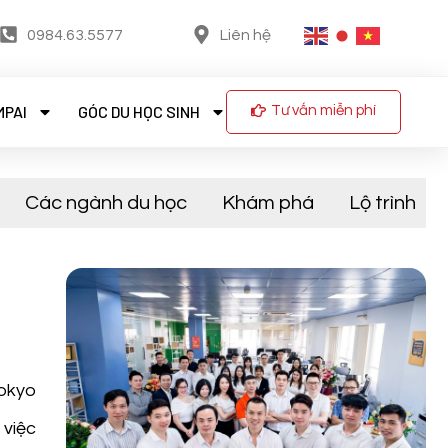
0984.63.5577
Liên hệ
MPAI
GÓC DU HỌC SINH
Tư vấn miễn phí
Các ngành du học
Khám phá
Lộ trình
Tokyo
 việc