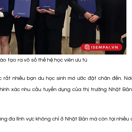
o tạo ra vô số thế hệ học viên ưu tú
 rất nhiều bạn du học sinh mơ ước đặt chân đến. Nơ
chính xác nhu cầu tuyển dụng của thị trường Nhật Bả
động đa lĩnh vực không chỉ ở Nhật Bản mà còn tại nhiều