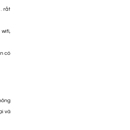
… rất
wifi,
ên có
hông
ại và