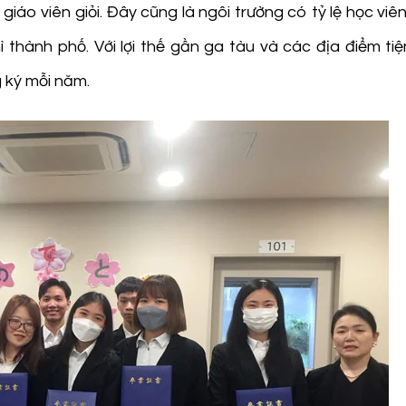
o viên giỏi. Đây cũng là ngôi trường có tỷ lệ học viê
 thành phố. Với lợi thế gần ga tàu và các địa điểm tiệ
g ký mỗi năm.