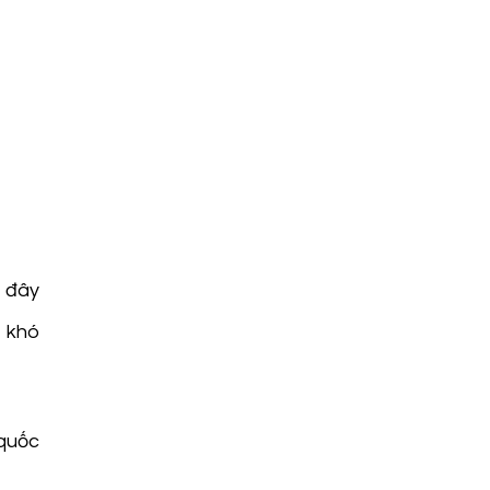
i đây
n khó
 quốc