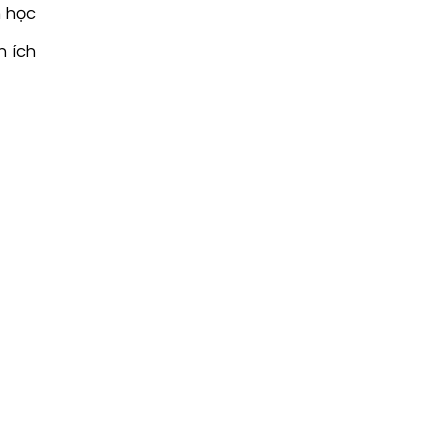
n học
n ích