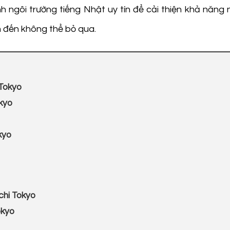
 ngôi trường tiếng Nhật uy tín để cải thiện khả năng
 đến không thể bỏ qua.
 Tokyo
okyo
kyo
chi Tokyo
okyo