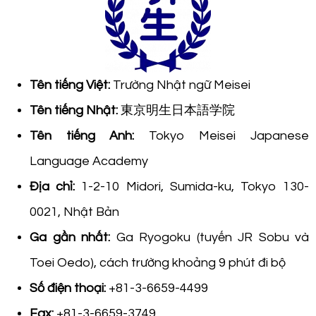
Tên tiếng Việt:
Trường Nhật ngữ Meisei
Tên tiếng Nhật:
東京明生日本語学院
Tên tiếng Anh:
Tokyo Meisei Japanese
Language Academy
Địa chỉ:
1-2-10 Midori, Sumida-ku, Tokyo 130-
0021, Nhật Bản
Ga gần nhất:
Ga Ryogoku (tuyến JR Sobu và
Toei Oedo), cách trường khoảng 9 phút đi bộ
Số điện thoại:
+81-3-6659-4499
Fax:
+81-3-6659-3749