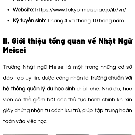
Website:
https://www.tokyo-meisei.ac.jp/ib/vn/
Kỳ tuyển sinh:
Tháng 4 và tháng 10 hàng năm.
II. Giới thiệu tổng quan về Nhật Ngữ
Meisei
Trường Nhật ngữ Meisei là một trong những cơ sở
đào tạo uy tín, được công nhận là
trường chuẩn với
hệ thống quản lý du học sinh
chặt chẽ. Nhờ đó, học
viên có thể giảm bớt các thủ tục hành chính khi xin
giấy chứng nhận tư cách lưu trú, giúp tập trung hoàn
toàn vào việc học.