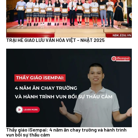
TRẠI HÈ GIAO LƯU VĂN HÓA VIỆT – NHẬT 2025
Thầy giáo iSempai: 4 năm ăn chay trường và hành trình
vun bồi sự thấu cảm