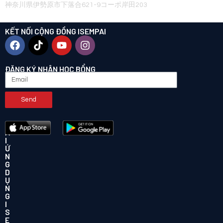
NHẬT BẢN
神奈川県伊勢原市下落合621-9コーポ岸田203
KẾT NỐI CỘNG ĐỒNG ISEMPAI
ĐĂNG KÝ NHẬN HỌC BỔNG
Send
T
Ả
I
Ứ
N
G
D
Ụ
N
G
I
S
E