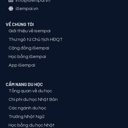
info@iSempai.vn
iSempai.vn
VỀ CHÚNG TÔI
Giới thiệu về isempai
Thư ngỏ từ Chủ tịch HĐQT
Cộng đồng iSempai
Học bổng iSempai
App iSempai
CẨM NANG DU HỌC
Tổng quan về du học
Chi phí du học Nhật Bản
Các ngành du học
Trường Nhật Ngữ
Học bổng du học Nhật