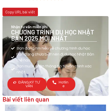
Copy URL bài viết
Nhận tư vấn miễn phí
CHƯƠNG TRÌNH DU HỌC NHẬT
BẢN 2025 MỚI NHẤT
Bạn đang tìm hiểu về chương trình du học
Bạn đang chưa biết nên đi du học Nhật Bản
thế nào
Bạn muốn nhận thông tin tư vấn chính xác
nhất
ĐĂNG KÝ TƯ
Hotlin
VẤN
e
Bài viết liên quan