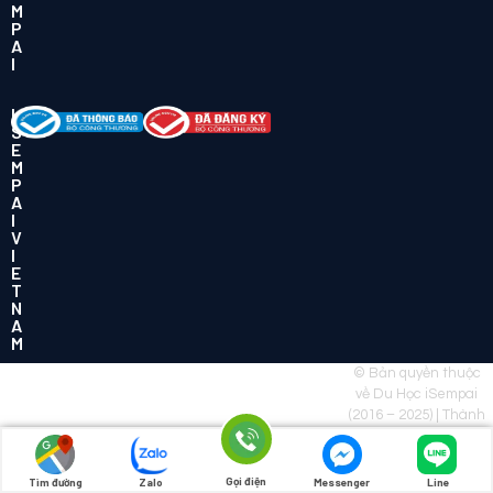
M
P
A
I
I
S
E
M
P
A
I
V
I
E
T
N
A
M
© Bản quyền thuộc
về Du Học iSempai
(2016 – 2025) | Thành
viên
Tập đoàn
IKIGROUP
Gọi điện
Tìm đường
Zalo
Messenger
Line