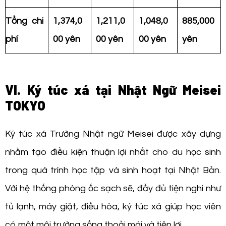
Tổng chi
1,374,0
1,211,0
1,048,0
885,000
phí
00 yên
00 yên
00 yên
yên
VI. Ký túc xá tại Nhật Ngữ Meisei
TOKYO
Ký túc xá Trường Nhật ngữ Meisei được xây dựng
nhằm tạo điều kiện thuận lợi nhất cho du học sinh
trong quá trình học tập và sinh hoạt tại Nhật Bản.
Với hệ thống phòng ốc sạch sẽ, đầy đủ tiện nghi như
tủ lạnh, máy giặt, điều hòa, ký túc xá giúp học viên
có một môi trường sống thoải mái và tiện lợi.