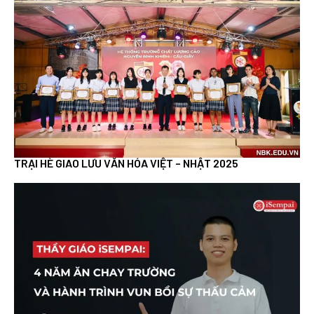
TRẠI HÈ GIAO LƯU VĂN HÓA VIỆT – NHẬT 2025