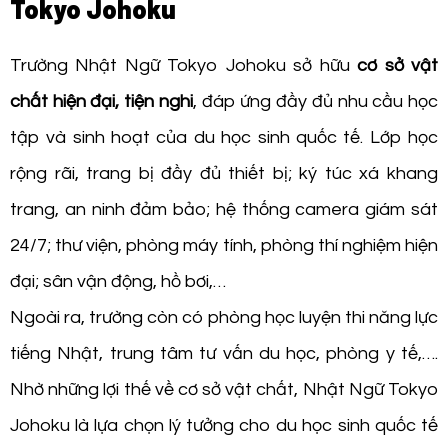
Tokyo Johoku
Trường Nhật Ngữ Tokyo Johoku sở hữu
cơ sở vật
chất hiện đại, tiện nghi
, đáp ứng đầy đủ nhu cầu học
tập và sinh hoạt của du học sinh quốc tế. Lớp học
rộng rãi, trang bị đầy đủ thiết bị; ký túc xá khang
trang, an ninh đảm bảo; hệ thống camera giám sát
24/7; thư viện, phòng máy tính, phòng thí nghiệm hiện
đại; sân vận động, hồ bơi,…
Ngoài ra, trường còn có phòng học luyện thi năng lực
tiếng Nhật, trung tâm tư vấn du học, phòng y tế,….
Nhờ những lợi thế về cơ sở vật chất, Nhật Ngữ Tokyo
Johoku là lựa chọn lý tưởng cho du học sinh quốc tế