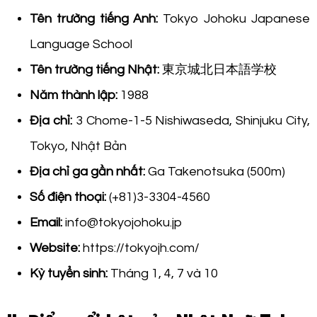
Tên trường tiếng Anh:
Tokyo Johoku Japanese
Language School
Tên trường tiếng Nhật:
東京城北日本語学校
Năm thành lập:
1988
Địa chỉ:
3 Chome-1-5 Nishiwaseda, Shinjuku City,
Tokyo, Nhật Bản
Địa chỉ ga gần nhất:
Ga Takenotsuka (500m)
Số điện thoại:
(+81)3-3304-4560
Email:
info@tokyojohoku.jp
Website:
https://tokyojh.com/
Kỳ tuyển sinh:
Tháng 1, 4, 7 và 10