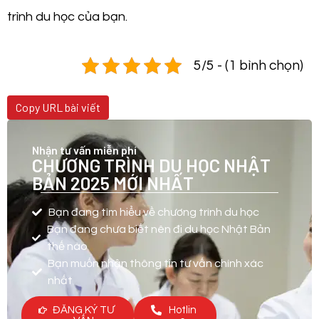
trình du học của bạn.
5/5 - (1 bình chọn)
Copy URL bài viết
Nhận tư vấn miễn phí
CHƯƠNG TRÌNH DU HỌC NHẬT
BẢN 2025 MỚI NHẤT
Bạn đang tìm hiểu về chương trình du học
Bạn đang chưa biết nên đi du học Nhật Bản
thế nào
Bạn muốn nhận thông tin tư vấn chính xác
nhất
ĐĂNG KÝ TƯ
Hotlin