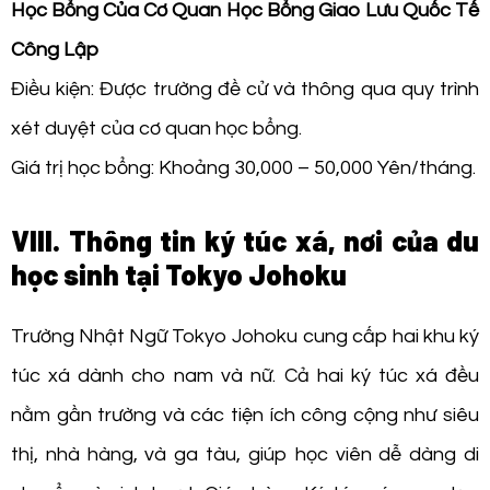
Học Bổng Của Cơ Quan Học Bổng Giao Lưu Quốc Tế
Công Lập
Điều kiện: Được trường đề cử và thông qua quy trình
xét duyệt của cơ quan học bổng.
Giá trị học bổng: Khoảng 30,000 – 50,000 Yên/tháng.
VIII. Thông tin ký túc xá, nơi của du
học sinh tại Tokyo Johoku
Trường Nhật Ngữ Tokyo Johoku cung cấp hai khu ký
túc xá dành cho nam và nữ. Cả hai ký túc xá đều
nằm gần trường và các tiện ích công cộng như siêu
thị, nhà hàng, và ga tàu, giúp học viên dễ dàng di