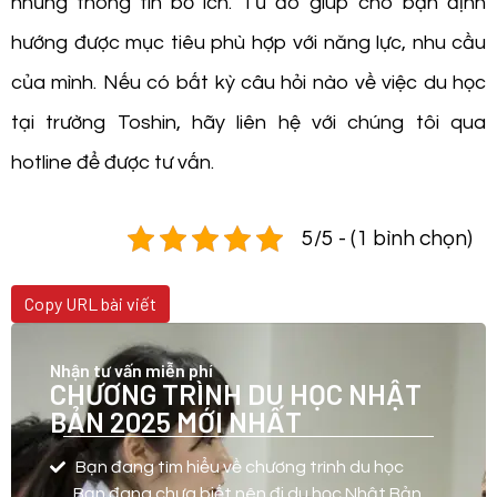
những thông tin bổ ích. Từ đó giúp cho bạn định
hướng được mục tiêu phù hợp với năng lực, nhu cầu
của mình. Nếu có bất kỳ câu hỏi nào về việc du học
tại trường Toshin, hãy liên hệ với chúng tôi qua
hotline để được tư vấn.
5/5 - (1 bình chọn)
Copy URL bài viết
Nhận tư vấn miễn phí
CHƯƠNG TRÌNH DU HỌC NHẬT
BẢN 2025 MỚI NHẤT
Bạn đang tìm hiểu về chương trình du học
Bạn đang chưa biết nên đi du học Nhật Bản