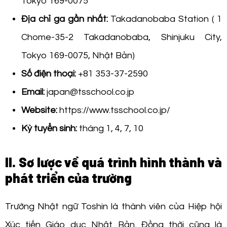
Tokyo 169-0075
Địa chỉ ga gần nhất:
Takadanobaba Station ( 1
Chome-35-2 Takadanobaba, Shinjuku City,
Tokyo 169-0075, Nhật Bản)
Số điện thoại:
+81 353-37-2590
Email:
japan@tsschool.co.jp
Website:
https://www.tsschool.co.jp/
Kỳ tuyển sinh:
tháng 1, 4, 7, 10
II. Sơ lược về quá trình hình thành và
phát triển của trường
Trường Nhật ngữ Toshin là thành viên của Hiệp hội
Xúc tiến Giáo dục Nhật Bản. Đồng thời cũng là