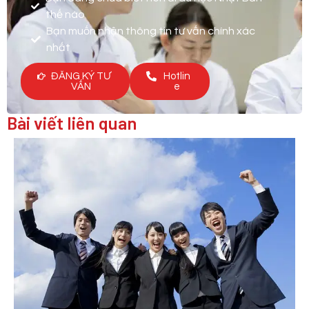
thế nào
Bạn muốn nhận thông tin tư vấn chính xác
nhất
ĐĂNG KÝ TƯ
Hotlin
VẤN
e
Bài viết liên quan