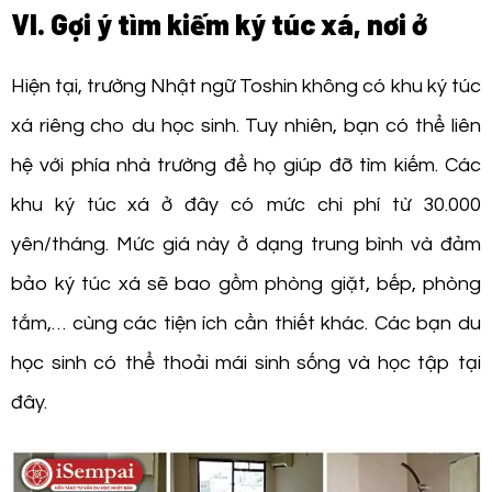
VI. Gợi ý tìm kiếm ký túc xá, nơi ở
Hiện tại, trường Nhật ngữ Toshin không có khu ký túc
xá riêng cho du học sinh. Tuy nhiên, bạn có thể liên
hệ với phía nhà trường để họ giúp đỡ tìm kiếm. Các
khu ký túc xá ở đây có mức chi phí từ 30.000
yên/tháng. Mức giá này ở dạng trung bình và đảm
bảo ký túc xá sẽ bao gồm phòng giặt, bếp, phòng
tắm,… cùng các tiện ích cần thiết khác. Các bạn du
học sinh có thể thoải mái sinh sống và học tập tại
đây.