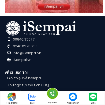
09846.35577
0246.0278.753
info@iSempai.vn
iSempai.vn
VỀ CHÚNG TÔI
Giới thiệu về isempai
Thư ngỏ từ Chủ tịch HĐQT
Cộng đồng iSempai
Học bổng iSempai
Gọi điện
Tìm đường
Zalo
Messenger
Line