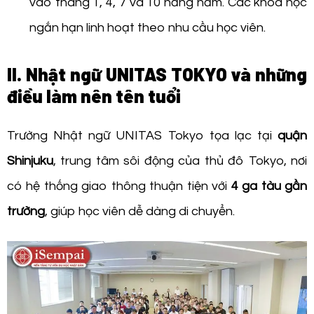
vào tháng 1, 4, 7 và 10 hằng năm. Các khóa học
ngắn hạn linh hoạt theo nhu cầu học viên.
II. Nhật ngữ UNITAS TOKYO và những
điều làm nên tên tuổi
Trường Nhật ngữ UNITAS Tokyo tọa lạc tại
quận
Shinjuku
, trung tâm sôi động của thủ đô Tokyo, nơi
có hệ thống giao thông thuận tiện với
4 ga tàu gần
trường
, giúp học viên dễ dàng di chuyển.