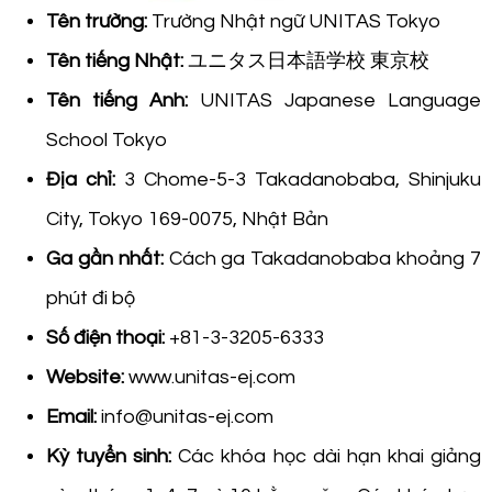
Tên trường:
Trường Nhật ngữ UNITAS Tokyo
Tên tiếng Nhật:
ユニタス日本語学校 東京校
Tên tiếng Anh:
UNITAS Japanese Language
School Tokyo
Địa chỉ:
3 Chome-5-3 Takadanobaba, Shinjuku
City, Tokyo 169-0075, Nhật Bản
Ga gần nhất:
Cách ga Takadanobaba khoảng 7
phút đi bộ
Số điện thoại:
+81-3-3205-6333
Website:
www.unitas-ej.com
Email:
info@unitas-ej.com
Kỳ tuyển sinh:
Các khóa học dài hạn khai giảng