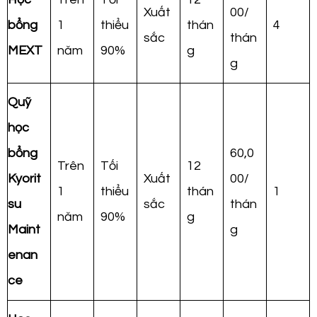
Xuất
00/
bổng
1
thiểu
thán
4
sắc
thán
MEXT
năm
90%
g
g
Quỹ
học
bổng
60,0
Trên
Tối
12
Kyorit
Xuất
00/
1
thiểu
thán
1
su
sắc
thán
năm
90%
g
Maint
g
enan
ce