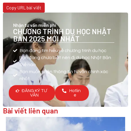
Copy URL bài viết
Nhận tư vấn miễn phí
CHƯƠNG TRÌNH DU HỌC NHẬT
BẢN 2025 MỚI NHẤT
Bạn đang tìm hiểu về chương trình du học
Bạn đang chưa biết nên đi du học Nhật Bản
thế nào
Bạn muốn nhận thông tin tư vấn chính xác
nhất
ĐĂNG KÝ TƯ
Hotlin
VẤN
e
Bài viết liên quan