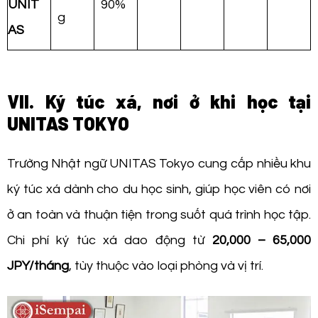
UNIT
90%
g
AS
VII. Ký túc xá, nơi ở khi học tại
UNITAS TOKYO
Trường Nhật ngữ UNITAS Tokyo cung cấp nhiều khu
ký túc xá dành cho du học sinh, giúp học viên có nơi
ở an toàn và thuận tiện trong suốt quá trình học tập.
Chi phí ký túc xá dao động từ
20,000 – 65,000
JPY/tháng
, tùy thuộc vào loại phòng và vị trí.