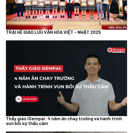
TRẠI HÈ GIAO LƯU VĂN HÓA VIỆT – NHẬT 2025
Thầy giáo iSempai: 4 năm ăn chay trường và hành trình
vun bồi sự thấu cảm