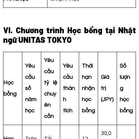
VI. Chương trình Học bổng tại Nhật
ngữ UNITAS TOKYO
Yêu
Yêu
Yêu
Thời
Số
cầu
cầu
cầu
hạn
Giá
lượn
Học
tỷ lệ
số
thàn
nhận
trị
g
bổng
chuy
năm
h
học
(JPY)
học
ên
học
tích
bổng
bổng
cần
30,0
Học
Trên
Tối
12