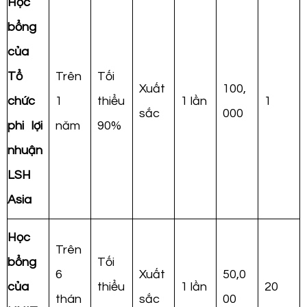
Học
bổng
của
Tổ
Trên
Tối
Xuất
100,
chức
1
thiểu
1 lần
1
sắc
000
phi lợi
năm
90%
nhuận
LSH
Asia
Học
Trên
bổng
Tối
6
Xuất
50,0
của
thiểu
1 lần
20
thán
sắc
00